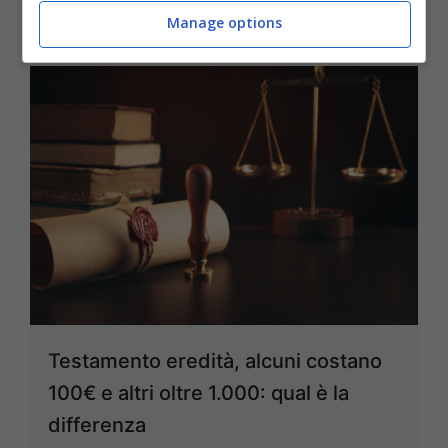
Manage options
Testamento eredità, alcuni costano
100€ e altri oltre 1.000: qual è la
differenza