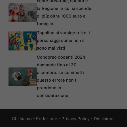
Feste di Natale, questa è
la Regione in cui si spende
di più: oltre 1000 euro a
famiglia
Topolino stravolge tutto, i
personaggi come non si
sono mai visti
Concorso docenti 2024,
domande fino al 30
dicembre: se commetti
questo errore non ti
prendono in
considerazione
Chi siamo
-
Redazione
-
Privacy Policy
-
Disclaimer