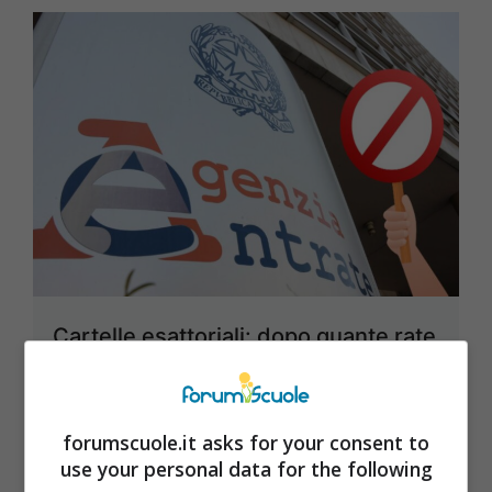
Cartelle esattoriali: dopo quante rate
non pagate decade il piano Agenzia
Entrate
forumscuole.it asks for your consent to
26 Novembre 2024
use your personal data for the following