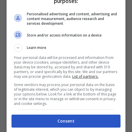
purposes:
Personalised advertising and content, advertising and
content measurement, audience research and
services development
Store and/or access information on a device
Learn more
Your personal data will be processed and information from
your device (cookies, unique identifiers, and other device
data) may be stored by, accessed by and shared with 319
partners, or used specifically by this site. We and our partners
may use precise geolocation data.
List of partners.
Some vendors may process your personal data on the basis
of legitimate interest, which you can object to by managing
your options below. Look for a link at the bottom of this page
ISEE 2025, confermata novità
or in the site menu to manage or withdraw consent in privacy
and cookie settings.
assegno unico: sorpresa per le
famiglie
Consent
26 Novembre 2024