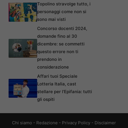
Topolino stravolge tutto, i
personaggi come non si
sono mai visti
Concorso docenti 2024,
domande fino al 30
dicembre: se commetti
questo errore non ti
prendono in
considerazione
Affari tuoi Speciale
Lotteria Italia, cast
stellare per l’Epifania: tutti
gli ospiti
Chi siamo
-
Redazione
-
Privacy Policy
-
Disclaimer