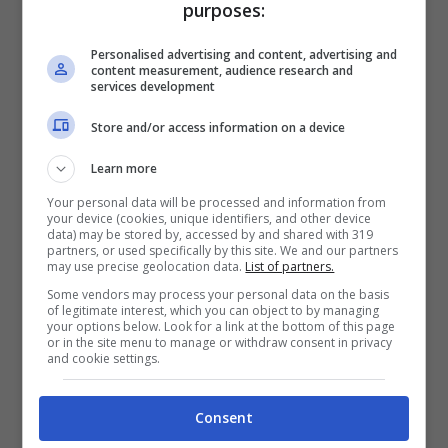
purposes:
personaggi del mondo Disney, tra Topi e
Paperi, in un modo del tutto inedito.
Personalised advertising and content, advertising and
content measurement, audience research and
services development
Store and/or access information on a device
Learn more
Your personal data will be processed and information from
your device (cookies, unique identifiers, and other device
data) may be stored by, accessed by and shared with 319
partners, or used specifically by this site. We and our partners
may use precise geolocation data.
List of partners.
Some vendors may process your personal data on the basis
of legitimate interest, which you can object to by managing
your options below. Look for a link at the bottom of this page
Topolino, i personaggi come non li abbiamo mai visti: inizia
or in the site menu to manage or withdraw consent in privacy
and cookie settings.
l’evento “Mirror Christmas”(credits: screenshot Instagram
@topolinomagazine/Panini Disney) – forumscuole.it
Consent
Senza rivelare troppo circa le dinamiche