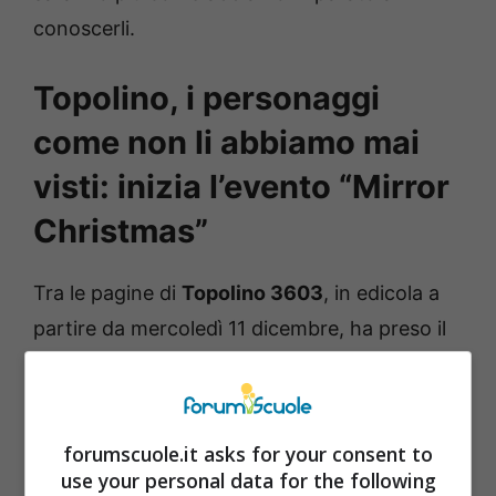
conoscerli.
Topolino, i personaggi
come non li abbiamo mai
visti: inizia l’evento “Mirror
Christmas”
Tra le pagine di
Topolino 3603
, in edicola a
partire da mercoledì 11 dicembre, ha preso il
via
l’evento
Mirror Christmas
, un ciclo di
storie che presenteranno (da qui alke
prossime due settimane, fino al numero in
forumscuole.it asks for your consent to
uscita a Natale, il 25 dicembre) i più amati
use your personal data for the following