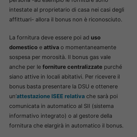
intestate al proprietario di casa nei casi degli
affittuari- allora il bonus non è riconosciuto.
La fornitura deve essere poi ad
uso
domestico
e
attiva
o momentaneamente
sospesa per morosità. Il bonus gas vale
anche per le
forniture centralizzate
purché
siano attive in locali abitativi. Per ricevere il
bonus basta presentare la DSU e ottenere
un’
attestazione ISEE relativa
che sarà poi
comunicata in automatico al SII (sistema
informativo integrato) o al gestore della
fornitura che elargirà in automatico il bonus.