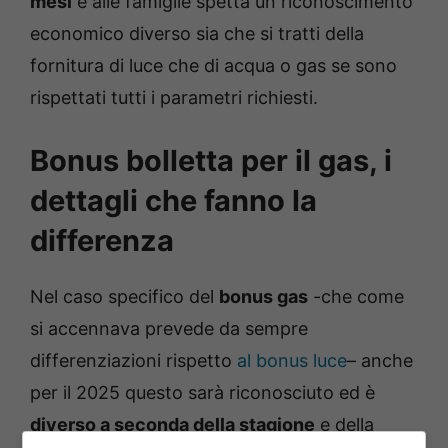
mesi
e alle famiglie spetta un riconoscimento
economico diverso sia che si tratti della
fornitura di luce che di acqua o gas se sono
rispettati tutti i parametri richiesti.
Bonus bolletta per il gas, i
dettagli che fanno la
differenza
Nel caso specifico del
bonus gas
-che come
si accennava prevede da sempre
differenziazioni rispetto
al bonus luce
– anche
per il 2025 questo sarà riconosciuto ed è
diverso a seconda della stagione
e della