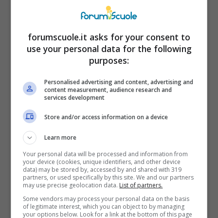
zone di residenza
. Per intenderci; nelle zone
climatiche con inverni più rigidi -
essenzialmente Nord Italia e la zona centrale
forumscuole.it asks for your consent to
use your personal data for the following
appenninica- le famiglie ricevono un
purposes:
contributo maggiore rispetto a chi vive in
zone in cui gli inverni sono più miti. Inoltre chi
Personalised advertising and content, advertising and
content measurement, audience research and
usa il gas solo per cucina e acqua calda
services development
riceverà un contributi inferiore rispetto a chi
Store and/or access information on a device
usa il gas inverno anche per i riscaldamenti.
Learn more
Your personal data will be processed and information from
your device (cookies, unique identifiers, and other device
data) may be stored by, accessed by and shared with 319
partners, or used specifically by this site. We and our partners
may use precise geolocation data.
List of partners.
Some vendors may process your personal data on the basis
of legitimate interest, which you can object to by managing
your options below. Look for a link at the bottom of this page