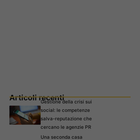
Articoli recenti
Gestione della crisi sui
social: le competenze
salva-reputazione che
cercano le agenzie PR
Una seconda casa