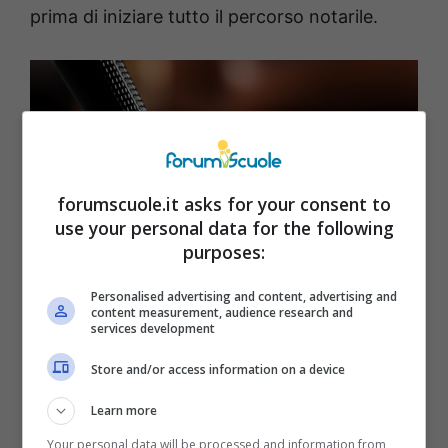
prima di iniziare tutto il percorso notarile.
forumscuole.it asks for your consent to
use your personal data for the following
purposes:
Personalised advertising and content, advertising and
content measurement, audience research and
Tipologie di testamento e i loro relativi costi -forumscuole.it
services development
Premesso, quindi, che ci sono delle variabili a
Store and/or access information on a device
quelli che potremmo definire prezzi fissi,
Learn more
possiamo anche dire che c’è una sorta di
Your personal data will be processed and information from