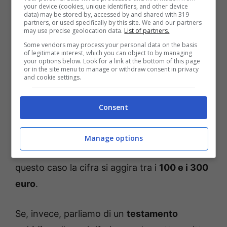
your device (cookies, unique identifiers, and other device
tariffario di riferimento che possiamo
data) may be stored by, accessed by and shared with 319
partners, or used specifically by this site. We and our partners
prendere in considerazione a seconda della
may use precise geolocation data.
List of partners.
tipologia di testamento fatto.
Some vendors may process your personal data on the basis
of legitimate interest, which you can object to by managing
your options below. Look for a link at the bottom of this page
or in the site menu to manage or withdraw consent in privacy
Per cui, se il
testamento è olografo, cioè
and cookie settings.
scritto a mano dal de cuius,
con annessa
data e firma dello stesso, redigerlo è
Consent
chiaramente gratuito il costo a cui si fa
riferimento riguarda il deposito presso un
Manage options
notaio che ne garantisce l’autenticità. In
questo caso la cifra si aggira tra i
100 e i 300
euro
.
Se, invece, parliamo di un
testamento