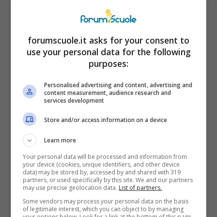
con l’obiettivo di far emergere le potenzialità
di tutti e portarli all’eccellenza.
forumscuole.it asks for your consent to
Il
docente orientatore
ha, invece, il compito
use your personal data for the following
di guidare e aiutare i ragazzi nelle scelte del
purposes:
futuro, tenendo conto di aspirazioni e
Personalised advertising and content, advertising and
potenzialità senza però dimenticare un
content measurement, audience research and
services development
sguardo alla realtà circostante e quindi
Store and/or access information on a device
determinare scelte che siano quanto più
consapevoli possibile. A loro sono destinati i
Learn more
fondi extra che arrivano nei prossimi mesi.
Your personal data will be processed and information from
your device (cookies, unique identifiers, and other device
data) may be stored by, accessed by and shared with 319
partners, or used specifically by this site. We and our partners
may use precise geolocation data.
List of partners.
Some vendors may process your personal data on the basis
of legitimate interest, which you can object to by managing
your options below. Look for a link at the bottom of this page