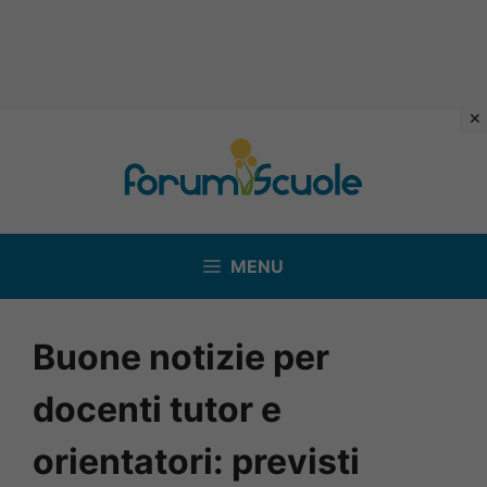
Vai
al
contenuto
MENU
Buone notizie per
docenti tutor e
orientatori: previsti