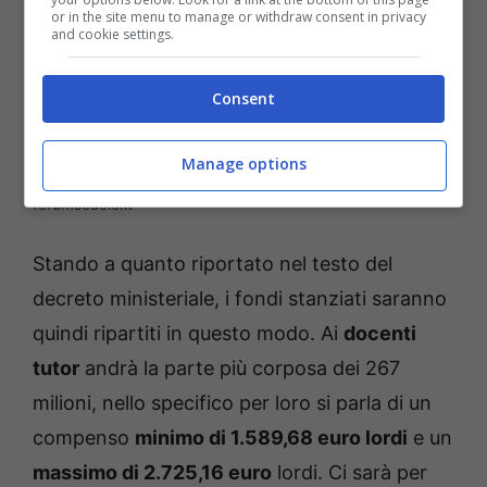
or in the site menu to manage or withdraw consent in privacy
and cookie settings.
Consent
Manage options
Nuovi fondi agli insegnanti: cosa dice il decreto -
forumscuole.it
Stando a quanto riportato nel testo del
decreto ministeriale, i fondi stanziati saranno
quindi ripartiti in questo modo. Ai
docenti
tutor
andrà la parte più corposa dei 267
milioni, nello specifico per loro si parla di un
compenso
minimo di 1.589,68 euro lordi
e un
massimo di 2.725,16 euro
lordi. Ci sarà per