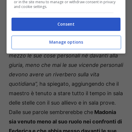
or in the site menu to manage or withdraw consent in privacy
and cookie settings.
Ballando con le stelle, la rivelazione di Milly Carlucci: non
era mai accaduto prima in trasmissione (Foto Ansa)
forumscuole.it
Consent
“Il maestro sta accanto all’allievo, davanti alla
Manage options
giuria difende l’allievo, sempre. Non mette in
mezzo le sue cose personali né davanti alla
giuria, meno che mai le sue vicende personali
devono avere un riverbero sulla vita
quotidiana”,
ha spiegato, aggiungendo che il
maestro è tenuto a stare tutto il tempo in sala
delle stelle con il suo allievo e in sala prove.
Dalle sue parole sembrerebbe che
Madonia
sia venuto meno al suo ruolo nei confronti di
Federica e che abbia messo davanti le sue