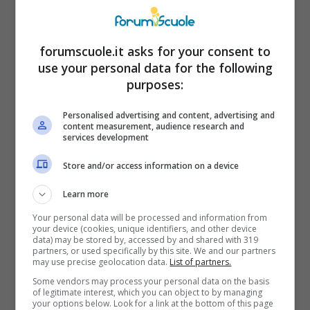
lasciare il suo posto a causa di divergenze
professionali, così come riportato dal talent,
forumscuole.it asks for your consent to
nel comunicato social. La conduttrice, nel
use your personal data for the following
contenitore di informazione di Rai Uno, ha
purposes:
motivato la decisione,
spiegando cosa
Personalised advertising and content, advertising and
accadeva dietro le quinte.
content measurement, audience research and
services development
Store and/or access information on a device
Learn more
Your personal data will be processed and information from
your device (cookies, unique identifiers, and other device
data) may be stored by, accessed by and shared with 319
partners, or used specifically by this site. We and our partners
may use precise geolocation data.
List of partners.
Some vendors may process your personal data on the basis
of legitimate interest, which you can object to by managing
your options below. Look for a link at the bottom of this page