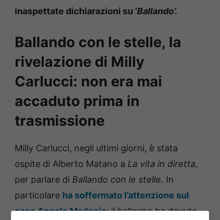
inaspettate dichiarazioni su ‘
Ballando’.
Ballando con le stelle, la
rivelazione di Milly
Carlucci: non era mai
accaduto prima in
trasmissione
Milly Carlucci, negli ultimi giorni, è stata
ospite di Alberto Matano a
La vita in diretta
,
per parlare di
Ballando con le stelle
. In
particolare
ha soffermato l’attenzione sul
caso Angelo Madonia
: il ballerino ha dovuto