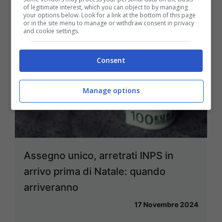
of legitimate interest, which you can object to by managing
your options below. Look for a link at the bottom of this page
or in the site menu to manage or withdraw consent in privacy
and cookie settings.
Consent
Manage options
Assegno unico, arretrati INPS in
arrivo prima di Natale: quando
arriveranno
17 Novembre 2024