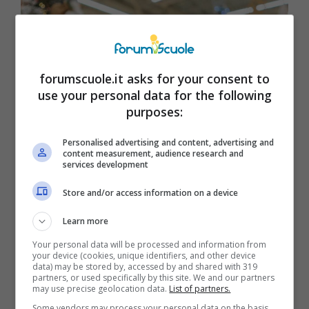
forumscuole.it asks for your consent to
use your personal data for the following
purposes:
Personalised advertising and content, advertising and
content measurement, audience research and
services development
Store and/or access information on a device
Calendario dell’avvento ritirato dai
supermercati: modello e motivo
Learn more
richiamo
Your personal data will be processed and information from
your device (cookies, unique identifiers, and other device
22 Novembre 2024
data) may be stored by, accessed by and shared with 319
partners, or used specifically by this site. We and our partners
may use precise geolocation data.
List of partners.
Some vendors may process your personal data on the basis