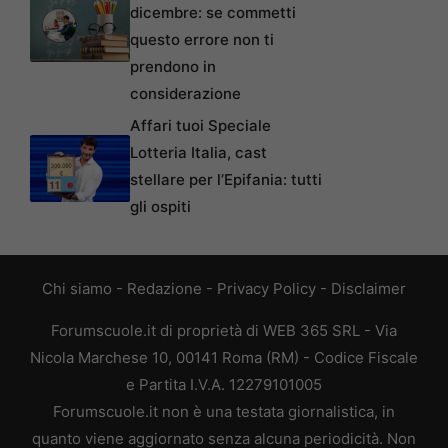
dicembre: se commetti
questo errore non ti
prendono in
considerazione
Affari tuoi Speciale
Lotteria Italia, cast
stellare per l’Epifania: tutti
gli ospiti
Chi siamo
-
Redazione
-
Privacy Policy
-
Disclaimer
Forumscuole.it di proprietà di WEB 365 SRL - Via
Nicola Marchese 10, 00141 Roma (RM) - Codice Fiscale
e Partita I.V.A. 12279101005
Forumscuole.it non è una testata giornalistica, in
quanto viene aggiornato senza alcuna periodicità. Non