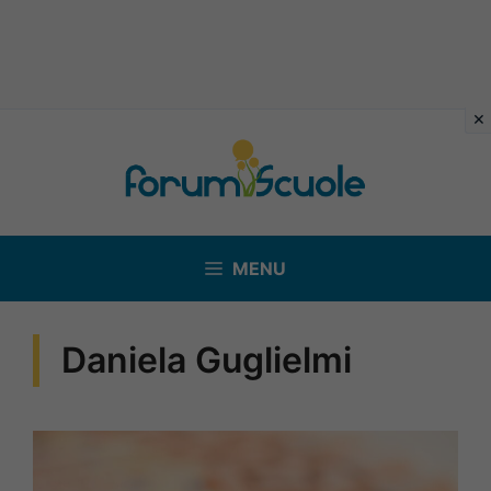
Vai
al
contenuto
MENU
Daniela Guglielmi