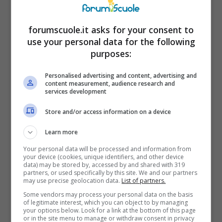
Stufa a pellet così davvero elimini la
polvere in un secondo e non sarà
forumscuole.it asks for your consent to
mai più intasata
use your personal data for the following
purposes:
24 Novembre 2024
Personalised advertising and content, advertising and
content measurement, audience research and
services development
Store and/or access information on a device
Learn more
Your personal data will be processed and information from
your device (cookies, unique identifiers, and other device
data) may be stored by, accessed by and shared with 319
partners, or used specifically by this site. We and our partners
may use precise geolocation data.
List of partners.
Some vendors may process your personal data on the basis
of legitimate interest, which you can object to by managing
your options below. Look for a link at the bottom of this page
or in the site menu to manage or withdraw consent in privacy