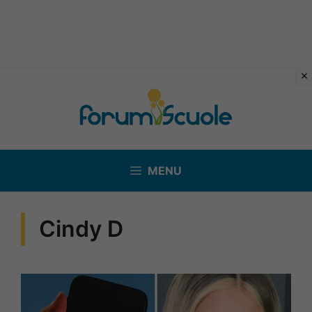
Vai
al
contenuto
MENU
Cindy D