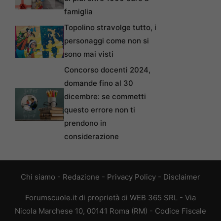
famiglia
Topolino stravolge tutto, i
personaggi come non si
sono mai visti
Concorso docenti 2024,
domande fino al 30
dicembre: se commetti
questo errore non ti
prendono in
considerazione
Chi siamo
-
Redazione
-
Privacy Policy
-
Disclaimer
Forumscuole.it di proprietà di WEB 365 SRL - Via
Nicola Marchese 10, 00141 Roma (RM) - Codice Fiscale