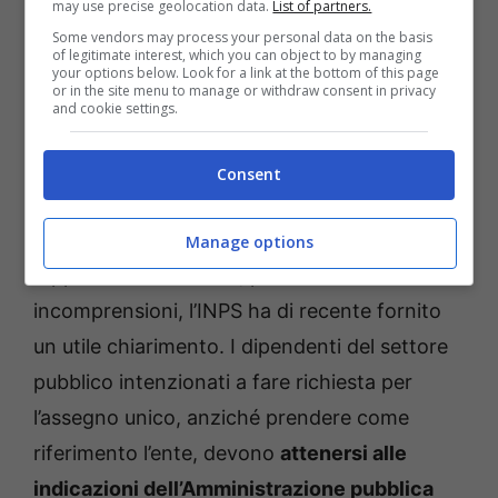
may use precise geolocation data.
List of partners.
Some vendors may process your personal data on the basis
of legitimate interest, which you can object to by managing
your options below. Look for a link at the bottom of this page
or in the site menu to manage or withdraw consent in privacy
and cookie settings.
Assegno unico 2025, in arrivo l’aumento per i dipendenti
scolastici: cosa fare per ottenerlo – forumscuole.it
Consent
Per beneficiare dell’incentivo è necessario
rispettare alcuni requisiti e presentare
Manage options
l’apposita domanda. E, per evitare
incomprensioni, l’INPS ha di recente fornito
un utile chiarimento. I dipendenti del settore
pubblico intenzionati a fare richiesta per
l’assegno unico, anziché prendere come
riferimento l’ente, devono
attenersi alle
indicazioni dell’Amministrazione pubblica