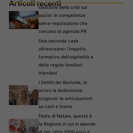
Articoli recenti
Gestione della crisi sui
social: le competenze
salva-reputazione che
cercano le agenzie PR
Una seconda casa
oltreoceano: l’impatto
formativo dell’ospitalità e
delle regole familiari
irlandesi
I Delitti del Barlume, in
arrivo la dodicesima
stagione: le anticipazioni
su cast e trama
Feste di Natale, questa è
la Regione in cui si spende
di più: oltre 1000 euro a