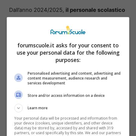
Dall’anno 2024/2025,
il personale scolastico
ha la possibilità di godere
di un incremento
dell’
assegno unico.
Ciò è dovuto ad una
misura introdotta dal Governo e ad essere
forumscuole.it asks for your consent to
coinvolti sono i docenti (che siano insegnanti
use your personal data for the following
di ruolo o precari) e il personale ATA (ossia
purposes:
assistenti amministrativi e tecnici, insieme a
Personalised advertising and content, advertising and
collaboratori scolastici).
content measurement, audience research and
services development
Store and/or access information on a device
Learn more
Your personal data will be processed and information from
your device (cookies, unique identifiers, and other device
data) may be stored by, accessed by and shared with 319
partners, or used specifically by this site. We and our partners