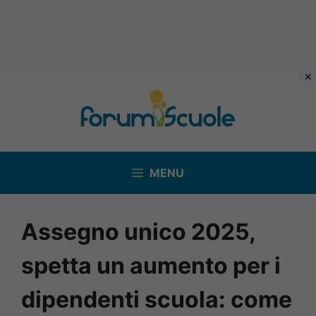
Vai
al
contenuto
MENU
Assegno unico 2025,
spetta un aumento per i
dipendenti scuola: come