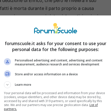
dedizione di Enrico, che però le rivelerà il suo
atti è morta durante il parto proprio a causa
non ne riconoscessero i sintomi. Le anticipazioni
o però
Odile e Matteo Portelli
.
 delle Signore 9: la decisione
forumscuole.it asks for your consent to use your
atteo
personal data for the following purposes:
Personalised advertising and content, advertising and content
iso delle Signore 9
continueranno a tenere
measurement, audience research and services development
li,
ricoverato in ospedale dopo l’incidente
Store and/or access information on a device
a e reso necessario un delicato intervento alla
Learn more
lta nella vicenda umana del contabile.
Your personal data will be processed and information from your device
(cookies, unique identifiers, and other device data) may be stored by,
accessed by and shared with 319 partners, or used specifically by this
site. We and our partners may use precise geolocation data.
List of
partners.