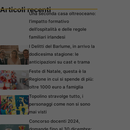
Articoli recenti
Una seconda casa oltreoceano:
l’impatto formativo
dell’ospitalità e delle regole
familiari irlandesi
I Delitti del Barlume, in arrivo la
dodicesima stagione: le
anticipazioni su cast e trama
Feste di Natale, questa è la
Regione in cui si spende di più:
oltre 1000 euro a famiglia
Topolino stravolge tutto, i
personaggi come non si sono
mai visti
Concorso docenti 2024,
domande fino al 30 dicembre: