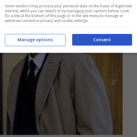
Some vendors may process your personal data on the basis of legitimate
interest, which you can object to by managing your options below. Look
for a link at the bottom of this page or in the site menu to manage or
withdraw consent in privacy and cookie settings.
Manage options
Consent