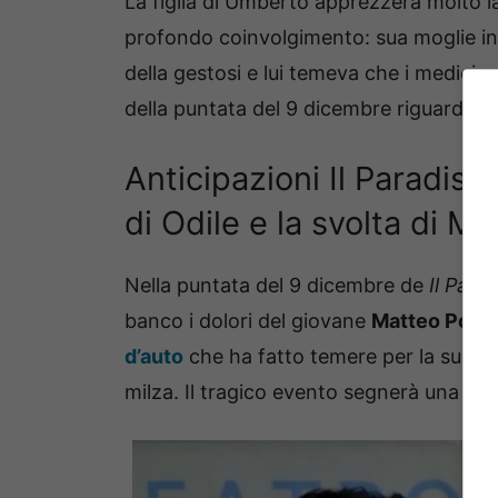
La figlia di Umberto apprezzerà molto la 
profondo coinvolgimento: sua moglie inf
della gestosi e lui temeva che i medici 
della puntata del 9 dicembre riguardan
Anticipazioni Il Paradiso
di Odile e la svolta di M
Nella puntata del 9 dicembre de
Il Parad
banco i dolori del giovane
Matteo Portel
d’auto
che ha fatto temere per la sua vit
milza. Il tragico evento segnerà una svo