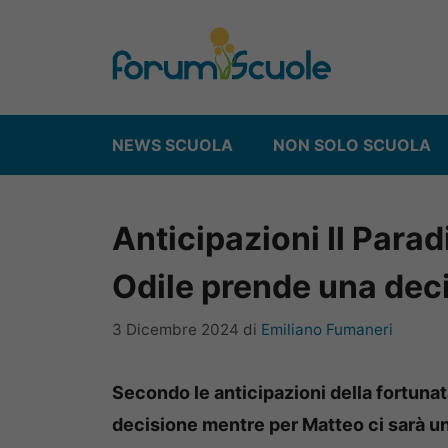
Vai
al
contenuto
NEWS SCUOLA
NON SOLO SCUOLA
Anticipazioni Il Parad
Odile prende una deci
3 Dicembre 2024
di
Emiliano Fumaneri
Secondo le anticipazioni della fortunat
decisione mentre per Matteo ci sarà un