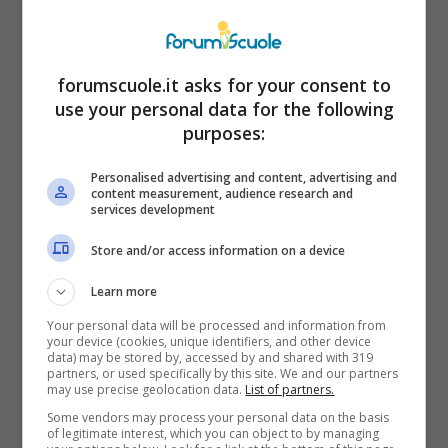
In un caso del genere, il tribunale decide per
la
decadenza dell’assegno di mantenimento
.
forumscuole.it asks for your consent to
Infatti secondo la Cassazione è sufficiente
use your personal data for the following
una
convivenza stabile
, non esclusivamente
purposes:
un matrimonio, per far perdere il diritto al
Personalised advertising and content, advertising and
mantenimento. Quindi un coniuge che fruisce
content measurement, audience research and
services development
di un assegno di mantenimento dopo una
Store and/or access information on a device
separazione, deve sapere che in caso di
nuova convivenza stabile,
perde il diritto al
Learn more
contributo economico
.
Your personal data will be processed and information from
your device (cookies, unique identifiers, and other device
data) may be stored by, accessed by and shared with 319
partners, or used specifically by this site. We and our partners
C’è da dire che
solo con una convivenza
may use precise geolocation data.
List of partners.
stabile e duratura
si perde l’assegno di
Some vendors may process your personal data on the basis
of legitimate interest, which you can object to by managing
mantenimento. Una convivenza occasionale