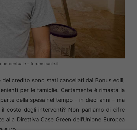
a percentuale – forumscuole.it
el credito sono stati cancellati dai Bonus edili,
nienti per le famiglie. Certamente è rimasta la
parte della spesa nel tempo – in dieci anni – ma
e il costo degli interventi? Non parliamo di cifre
e alla Direttiva Case Green dell’Unione Europea
a euro.