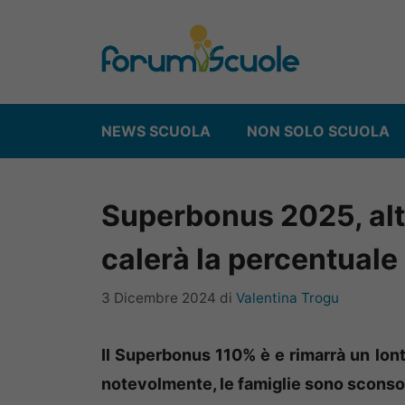
Vai
al
contenuto
NEWS SCUOLA
NON SOLO SCUOLA
Superbonus 2025, alt
calerà la percentuale
3 Dicembre 2024
di
Valentina Trogu
Il Superbonus 110% è e rimarrà un lon
notevolmente, le famiglie sono sconso