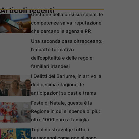
Articoli recenti
Gestione della crisi sui social: le
competenze salva-reputazione
che cercano le agenzie PR
Una seconda casa oltreoceano:
l’impatto formativo
dell’ospitalità e delle regole
familiari irlandesi
I Delitti del Barlume, in arrivo la
dodicesima stagione: le
anticipazioni su cast e trama
Feste di Natale, questa è la
Regione in cui si spende di più:
oltre 1000 euro a famiglia
Topolino stravolge tutto, i
personaggi come non si sono