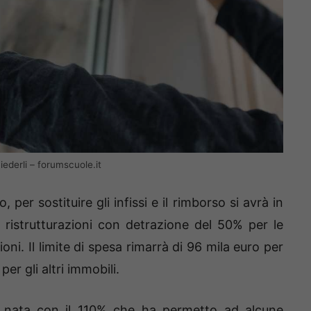
ederli – forumscuole.it
per sostituire gli infissi e il rimborso si avrà in
 ristrutturazioni con detrazione del 50% per le
oni. Il limite di spesa rimarrà di 96 mila euro per
er gli altri immobili.
a nata con il 110% che ha permetto ad alcune