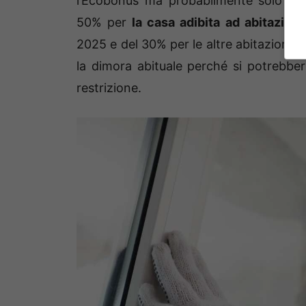
l’Ecobonus ma probabilmente solo per 
50% per
la casa adibita ad abitazione
2025 e del 30% per le altre abitazioni 
la dimora abituale perché si potrebber
restrizione.