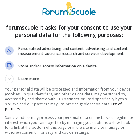
e per poi
recuperare dal 50 al 75%
nei successivi
prestito (e che prestito!) ma anche qui c’è un
forumscuole.it asks for your consent to use your
famiglie che già hanno un mutuo sulle spalle.
personal data for the following purposes:
osa risulta impossibile. La situazione, dunque, è
Personalised advertising and content, advertising and content
veri dallo Stato o dall’Unione Europea continuano
measurement, audience research and services development
 edili che nel 2025 diventeranno ancora meno
Store and/or access information on a device
Learn more
pre meno famiglie potranno
Your personal data will be processed and information from your device
(cookies, unique identifiers, and other device data) may be stored by,
accessed by and shared with 319 partners, or used specifically by this
site. We and our partners may use precise geolocation data.
List of
partners.
Some vendors may process your personal data on the basis of legitimate
s edili ma apportando alcuni cambiamenti che
interest, which you can object to by managing your options below. Look
for a link at the bottom of this page or in the site menu to manage or
 diversi casi. Continuerà ad essere disponibile
withdraw consent in privacy and cookie settings.