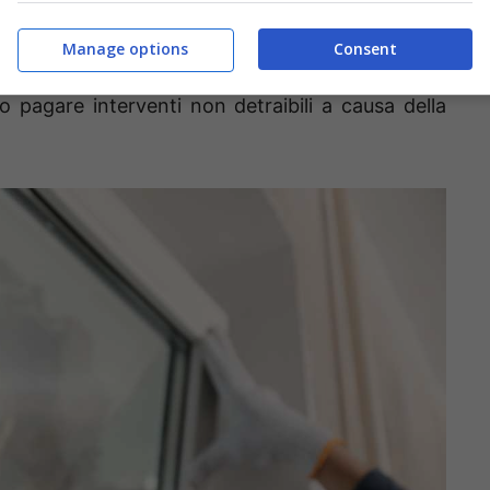
l’abitazione principale. La detrazione sarà del
 principale
, del 36% per le altre abitazioni nel
Manage options
Consent
nel 2026 e 2027. Attenzione, dunque, a dove si ha
o pagare interventi non detraibili a causa della