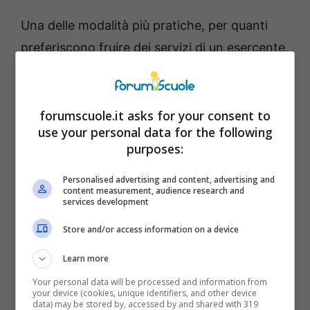
Una delle modalità più pratiche, per quanti
preferiscono fruire dei servizi di un esercente,
è fornita dalle tabaccherie aderenti al circuito
PUNTOLIS
. In questi negozi la ricarica può
essere effettuata anche in contanti dal
forumscuole.it asks for your consent to
use your personal data for the following
titolare della carta o da un incarico,
purposes:
presentando il
numero della carta
. Per
effettuare l’operazione basta consegnare un
Personalised advertising and content, advertising and
content measurement, audience research and
documento d’identità valido
(carta d’identità,
services development
passaporto, patente di guida) e la tessera del
Store and/or access information on a device
codice fiscale
rilasciata dall’Agenzia delle
Learn more
Entrate.
Your personal data will be processed and information from
your device (cookies, unique identifiers, and other device
data) may be stored by, accessed by and shared with 319
Oppure se questa non disponibile è