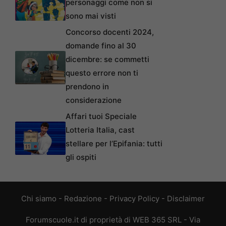
personaggi come non si
sono mai visti
Concorso docenti 2024,
domande fino al 30
dicembre: se commetti
questo errore non ti
prendono in
considerazione
Affari tuoi Speciale
Lotteria Italia, cast
stellare per l’Epifania: tutti
gli ospiti
Chi siamo
-
Redazione
-
Privacy Policy
-
Disclaimer
Forumscuole.it di proprietà di WEB 365 SRL - Via