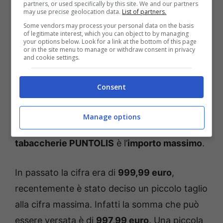
partners, or used specifically by this site. We and our partners
may use precise geolocation data.
List of partners.
sufficiente la tessera sanitaria o ancora la
Some vendors may process your personal data on the basis
carta di identità elettronica come tessera
of legitimate interest, which you can object to by managing
your options below. Look for a link at the bottom of this page
valido per la certificazione del codice fiscale.
or in the site menu to manage or withdraw consent in privacy
and cookie settings.
Questi documenti sono necessari per
effettuare la ricarica senza problemi,
Consent
altrimenti l’esercente non è autorizzato a
operare la transazione. Altro elemento
Manage options
importante da ricordare per le ricariche nelle
tabaccherie PUNTOLIS
è l’
importo massimo
.
In passato la cifra era di
999,99 euro
,
recentemente è stato deciso un piccolo taglio
alla cifra massima. Infatti la somma che può
essere versata è di
997,99 euro
. Una piccola