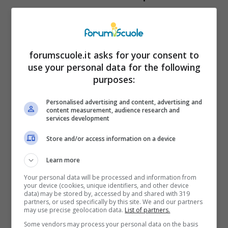
forumscuole.it asks for your consent to
use your personal data for the following
purposes:
Personalised advertising and content, advertising and
content measurement, audience research and
services development
Store and/or access information on a device
Learn more
Eredità, ecco a chi va il patrimonio di uno zio senza figli –
forumscuole.it
Your personal data will be processed and information from
your device (cookies, unique identifiers, and other device
data) may be stored by, accessed by and shared with 319
In questo modo il sistema legale intende
partners, or used specifically by this site. We and our partners
may use precise geolocation data.
List of partners.
assicurare una certa equità nel distribuire
Some vendors may process your personal data on the basis