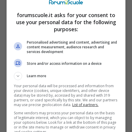
forumscuole.it asks for your consent to
use your personal data for the following
purposes:
Personalised advertising and content, advertising and
content measurement, audience research and
services development
Store and/or access information on a device
Learn more
Spoiler turchi di Endless Love: Emir nella trappola di Kemal –
(Mediaset Infinity) – forumscuole.it
Your personal data will be processed and information from
your device (cookies, unique identifiers, and other device
data) may be stored by, accessed by and shared with 319
Kemal, a questo punto, deciderà di sfruttare
partners, or used specifically by this site. We and our partners
may use precise geolocation data.
List of partners.
la situazione a suo vantaggio. Affermerà di
Some vendors may process your personal data on the basis
of legitimate interest, which you can object to by managing
essere disposto a saldare tutti i debiti di Emir,
your options below. Look for a link at the bottom of this page
or in the site menu to manage or withdraw consent in privacy
però, in cambio, lui dovrà accettare di
firmare
and cookie settings.