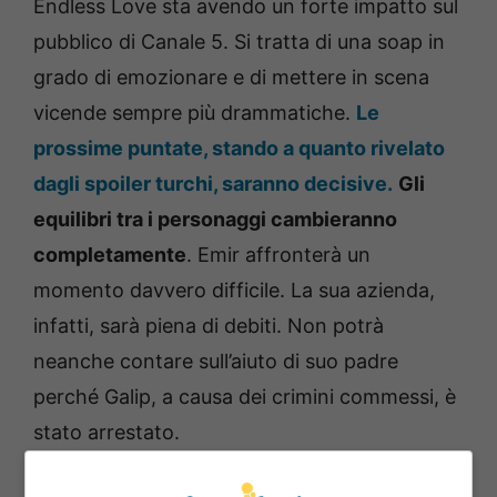
Endless Love sta avendo un forte impatto sul
pubblico di Canale 5. Si tratta di una soap in
grado di emozionare e di mettere in scena
vicende sempre più drammatiche.
Le
prossime puntate, stando a quanto rivelato
dagli spoiler turchi, saranno decisive.
Gli
equilibri tra i personaggi cambieranno
completamente
. Emir affronterà un
momento davvero difficile. La sua azienda,
infatti, sarà piena di debiti. Non potrà
neanche contare sull’aiuto di suo padre
perché Galip, a causa dei crimini commessi, è
stato arrestato.