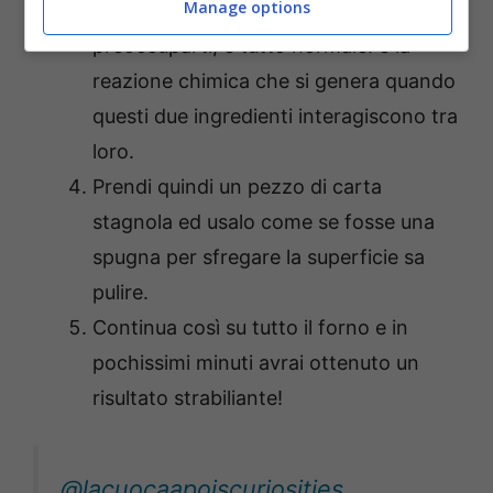
Manage options
a formarsi come della schiuma. Non
preoccuparti, è tutto normale: è la
reazione chimica che si genera quando
questi due ingredienti interagiscono tra
loro.
Prendi quindi un pezzo di carta
stagnola ed usalo come se fosse una
spugna per sfregare la superficie sa
pulire.
Continua così su tutto il forno e in
pochissimi minuti avrai ottenuto un
risultato strabiliante!
@lacuocaapoiscuriosities