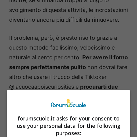
Inoltre, se si rimanda troppo a lungo lo
svolgimento di questa attività, le incrostazioni
diventano ancora più difficili da rimuovere.
Il problema, però, è presto risolto grazie a
questo metodo facilissimo, velocissimo e
naturale al cento per cento.
Per avere il forno
sempre perfettamente pulito
non dovrai fare
altro che usare il trucco della Tiktoker
@lacuocaapoiscuriosities e
procurarti due
ingredienti che hai sempre in casa: il limone
e il sale grosso.
forumscuole.it asks for your consent to
use your personal data for the following
purposes: