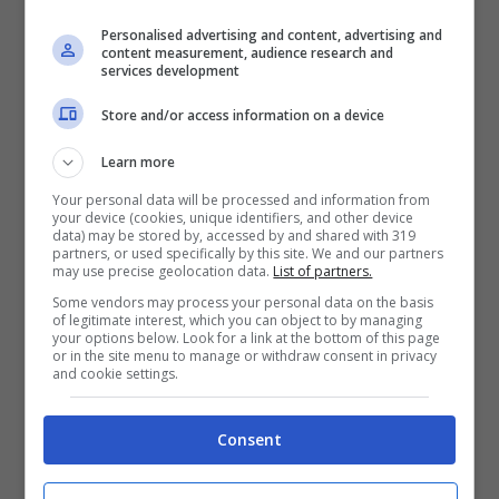
Personalised advertising and content, advertising and
content measurement, audience research and
services development
Store and/or access information on a device
Learn more
Your personal data will be processed and information from
your device (cookies, unique identifiers, and other device
data) may be stored by, accessed by and shared with 319
Forno perfettamente pulito senza stress: metodo lampo
partners, or used specifically by this site. We and our partners
may use precise geolocation data.
List of partners.
naturale al cento per cento (Forumscuole.it)
Some vendors may process your personal data on the basis
of legitimate interest, which you can object to by managing
Per prima cosa, versa una manciata di
your options below. Look for a link at the bottom of this page
or in the site menu to manage or withdraw consent in privacy
sale grosso sul fondo del forno.
and cookie settings.
Taglia a metà un limone e spremi un po’
di succo sul sale grosso.
Consent
A questo punto, noterai che comincerà