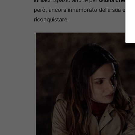
idilliaci. Spazio anche per
Giulia che cap
però, ancora innamorato della sua ex, la
riconquistare.