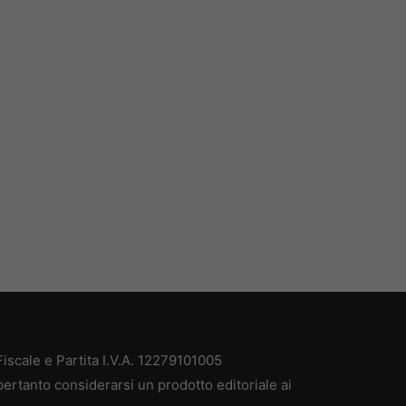
scale e Partita I.V.A. 12279101005
ertanto considerarsi un prodotto editoriale ai