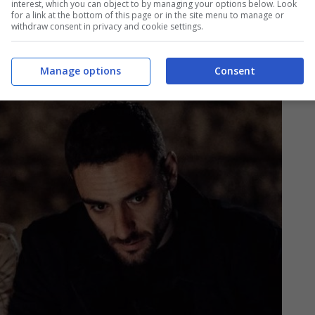
irà di essere fortemente attratta da Diego
. Lui
interest, which you can object to by managing your options below. Look
for a link at the bottom of this page or in the site menu to manage or
 pm Vittoria Guidi, continua a sperare di poterla
withdraw consent in privacy and cookie settings.
Manage options
Consent