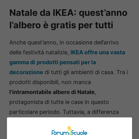
Natale da IKEA: quest’anno
l’albero è gratis per tutti
Anche quest’anno, in occasione dell’arrivo
delle festività natalizie,
IKEA offre una vasta
gamma di
prodotti pensati per la
decorazione
di tutti gli ambienti di casa. Tra i
prodotti disponibili, non manca
l’intramontabile albero di Natale
,
protagonista di tutte le case in questo
particolare periodo. Tuttavia, a differenza
degli anni precedenti, IKEA offre ai clienti la
possibilità di acquistare un albero di Natale