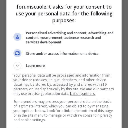
completamente gratis.
forumscuole.it asks for your consent to
use your personal data for the following
purposes:
Personalised advertising and content, advertising and
content measurement, audience research and
services development
Store and/or access information on a device
Learn more
Your personal data will be processed and information from
your device (cookies, unique identifiers, and other device
data) may be stored by, accessed by and shared with 319
partners, or used specifically by this site. We and our partners
may use precise geolocation data.
List of partners.
Natale da IKEA: quest’anno l’albero è gratis per tutti (Foto
ANSA) – Forumscuole.it
Some vendors may process your personal data on the basis
of legitimate interest, which you can object to by managing
your options below. Look for a link at the bottom of this page
or in the site menu to manage or withdraw consent in privacy
A partire dal 16 novembre 2024, fino ad
and cookie settings.
esaurimento scorte, nei punti vendita IKEA i