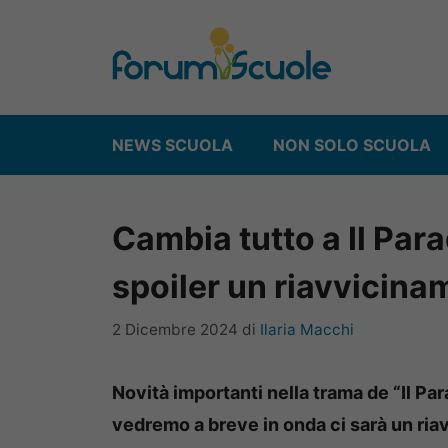
Vai
al
contenuto
NEWS SCUOLA
NON SOLO SCUOLA
Cambia tutto a Il Para
spoiler un riavvicin
2 Dicembre 2024
di
Ilaria Macchi
Novità importanti nella trama de “Il Par
vedremo a breve in onda ci sarà un ria