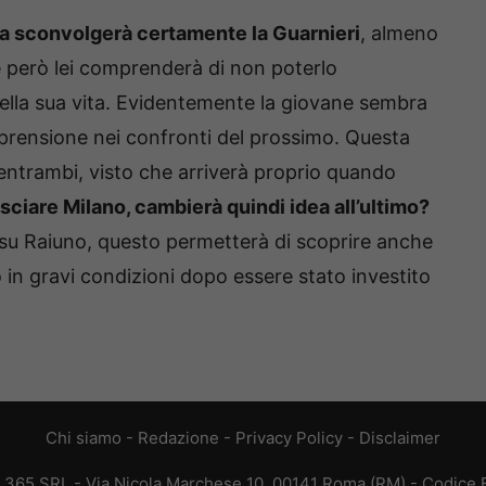
ia sconvolgerà certamente la Guarnieri
, almeno
però lei comprenderà di non poterlo
ella sua vita. Evidentemente la giovane sembra
mprensione nei confronti del prossimo. Questa
entrambi, visto che arriverà proprio quando
ciare Milano, cambierà quindi idea all’ultimo?
 su Raiuno, questo permetterà di scoprire anche
o in gravi condizioni dopo essere stato investito
Chi siamo
-
Redazione
-
Privacy Policy
-
Disclaimer
B 365 SRL - Via Nicola Marchese 10, 00141 Roma (RM) - Codice Fi