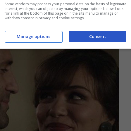
a e parlarle del suo passato,
pur temendo
Some vendors may process your personal data on the basis of legitimate
interest, which you can object to by managing your options below. Look
el tutto.
for a link at the bottom of this page or in the site menu to manage or
withdraw consent in privacy and cookie settings.
Manage options
Consent