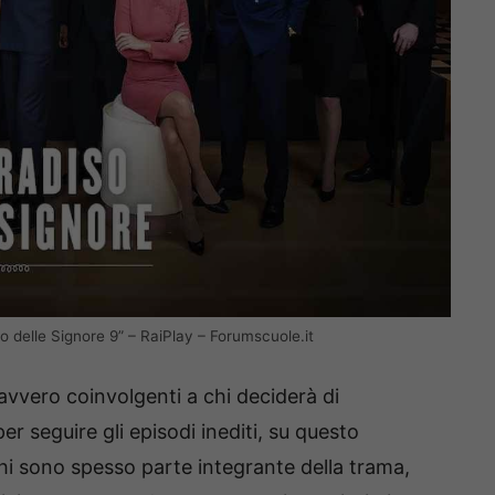
so delle Signore 9” – RaiPlay – Forumscuole.it
vvero coinvolgenti a chi deciderà di
r seguire gli episodi inediti, su questo
ghi sono spesso parte integrante della trama,