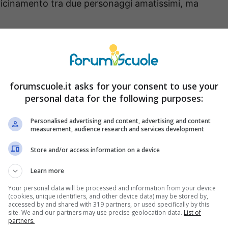
vvicinamento tra due personaggi amatissimi, ma
re 9”: a dicembre tante
forumscuole.it asks for your consent to use your
personal data for the following purposes:
e, è il periodo che solitamente si associa al
tempo
, situazione che vedremo anche a inizio mese ne
Personalised advertising and content, advertising and content
measurement, audience research and services development
tiene incollati allo schermo tantissimi
Store and/or access information on a device
Learn more
personaggi amatissimi, come Marta ed Enrico,
Your personal data will be processed and information from your device
nel loro rapporto. I due, complici un incidente
(cookies, unique identifiers, and other device data) may be stored by,
accessed by and shared with 319 partners, or used specifically by this
riavvicinarsi, questa sarà l’occasione per lui per
site. We and our partners may use precise geolocation data.
List of
partners.