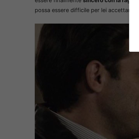
essere finalmente
sincero con la ragazz
possa essere difficile per lei accettarlo d