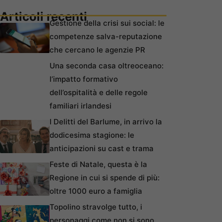
Articoli recenti
Gestione della crisi sui social: le
competenze salva-reputazione
che cercano le agenzie PR
Una seconda casa oltreoceano:
l’impatto formativo
dell’ospitalità e delle regole
familiari irlandesi
I Delitti del Barlume, in arrivo la
dodicesima stagione: le
anticipazioni su cast e trama
Feste di Natale, questa è la
Regione in cui si spende di più:
oltre 1000 euro a famiglia
Topolino stravolge tutto, i
personaggi come non si sono