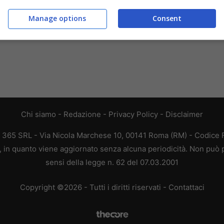
Manage options
Consent
Chi siamo
-
Redazione
-
Privacy Policy
-
Disclaimer
B 365 SRL - Via Nicola Marchese 10, 00141 Roma (RM) - Codice Fi
, in quanto viene aggiornato senza alcuna periodicità. Non può p
sensi della legge n. 62 del 07.03.2001
Copyright ©2026 - Tutti i diritti riservati -
Contattaci