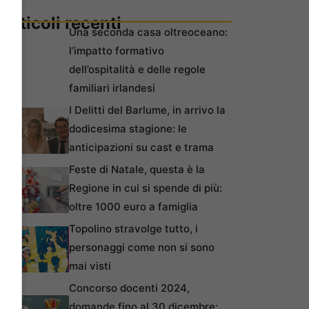
Articoli recenti
Una seconda casa oltreoceano:
l’impatto formativo
dell’ospitalità e delle regole
familiari irlandesi
I Delitti del Barlume, in arrivo la
dodicesima stagione: le
anticipazioni su cast e trama
Feste di Natale, questa è la
Regione in cui si spende di più:
oltre 1000 euro a famiglia
Topolino stravolge tutto, i
personaggi come non si sono
mai visti
Concorso docenti 2024,
domande fino al 30 dicembre: