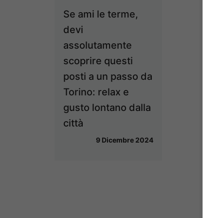
Se ami le terme,
devi
assolutamente
scoprire questi
posti a un passo da
Torino: relax e
gusto lontano dalla
città
9 Dicembre 2024